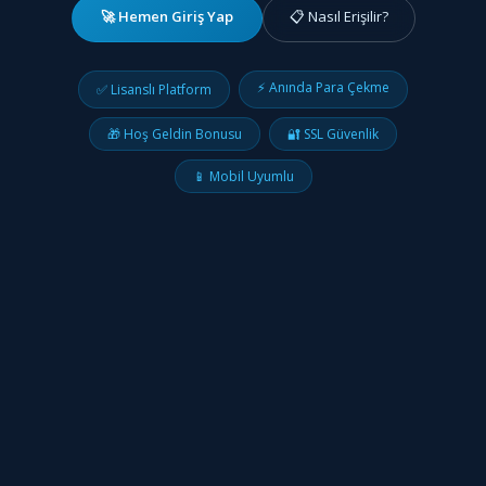
🚀 Hemen Giriş Yap
📋 Nasıl Erişilir?
⚡ Anında Para Çekme
✅ Lisanslı Platform
🎁 Hoş Geldin Bonusu
🔐 SSL Güvenlik
📱 Mobil Uyumlu