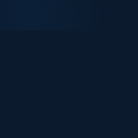
Holiganbet'e
Nasıl Erişilir?
Güncel giriş adresine 4 kolay adımda ulaşın ve oyun keyfini
yaşamaya başlayın.
01
Güncel Adrese Tıkla