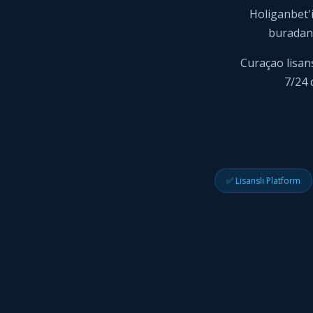
Holiganbet'i
buradan u
Curaçao lisans
7/24 
✅ Lisanslı Platform