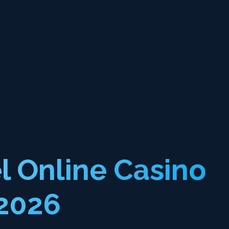
l Online Casino
 2026