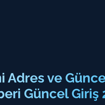
i Adres ve Günce
eri Güncel Giriş