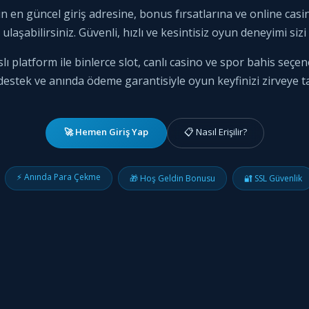
n en güncel giriş adresine, bonus fırsatlarına ve online cas
laşabilirsiniz. Güvenli, hızlı ve kesintisiz oyun deneyimi sizi
lı platform ile binlerce slot, canlı casino ve spor bahis seçen
destek ve anında ödeme garantisiyle oyun keyfinizi zirveye ta
🚀 Hemen Giriş Yap
📋 Nasıl Erişilir?
⚡ Anında Para Çekme
🎁 Hoş Geldin Bonusu
🔐 SSL Güvenlik