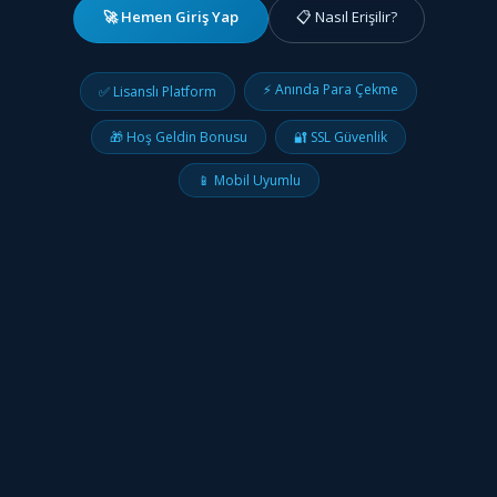
🚀 Hemen Giriş Yap
📋 Nasıl Erişilir?
⚡ Anında Para Çekme
✅ Lisanslı Platform
🎁 Hoş Geldin Bonusu
🔐 SSL Güvenlik
📱 Mobil Uyumlu