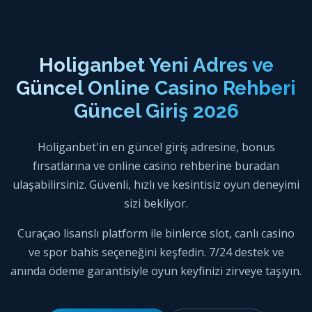
Holiganbet Yeni Adres ve
Güncel Online Casino Rehberi
Güncel Giriş 2026
Holiganbet'in en güncel giriş adresine, bonus
fırsatlarına ve online casino rehberine buradan
ulaşabilirsiniz. Güvenli, hızlı ve kesintisiz oyun deneyimi
sizi bekliyor.
Curaçao lisanslı platform ile binlerce slot, canlı casino
ve spor bahis seçeneğini keşfedin. 7/24 destek ve
anında ödeme garantisiyle oyun keyfinizi zirveye taşıyın.