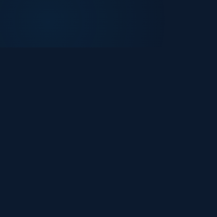
Holiganbet'e
Nasıl Erişilir?
Güncel giriş adresine 4 kolay adımda ulaşın ve oyun keyfini
yaşamaya başlayın.
01
Güncel Adrese Tıkla