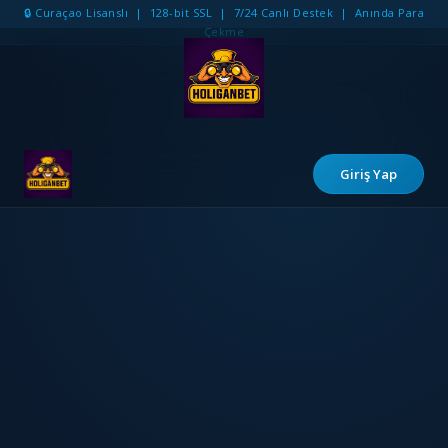
🔒 Curaçao Lisanslı | 128-bit SSL | 7/24 Canlı Destek | Anında Para
Çekme
Giriş Yap