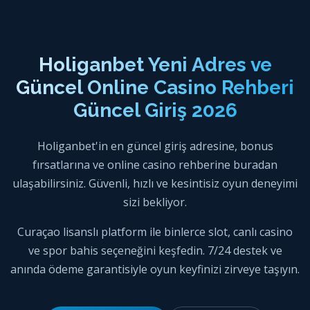
Holiganbet Yeni Adres ve
Güncel Online Casino Rehberi
Güncel Giriş 2026
Holiganbet'in en güncel giriş adresine, bonus
fırsatlarına ve online casino rehberine buradan
ulaşabilirsiniz. Güvenli, hızlı ve kesintisiz oyun deneyimi
sizi bekliyor.
Curaçao lisanslı platform ile binlerce slot, canlı casino
ve spor bahis seçeneğini keşfedin. 7/24 destek ve
anında ödeme garantisiyle oyun keyfinizi zirveye taşıyın.