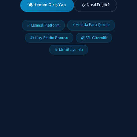
🚀 Hemen Giriş Yap
📋 Nasıl Erişilir?
⚡ Anında Para Çekme
✅ Lisanslı Platform
🎁 Hoş Geldin Bonusu
🔐 SSL Güvenlik
📱 Mobil Uyumlu