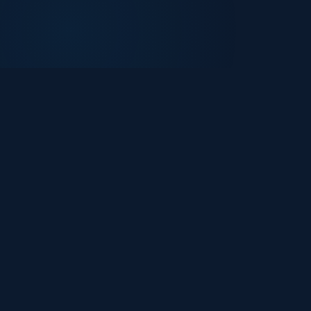
Holiganbet'e
Nasıl Erişilir?
Güncel giriş adresine 4 kolay adımda ulaşın ve oyun keyfini
yaşamaya başlayın.
01
Güncel Adrese Tıkla