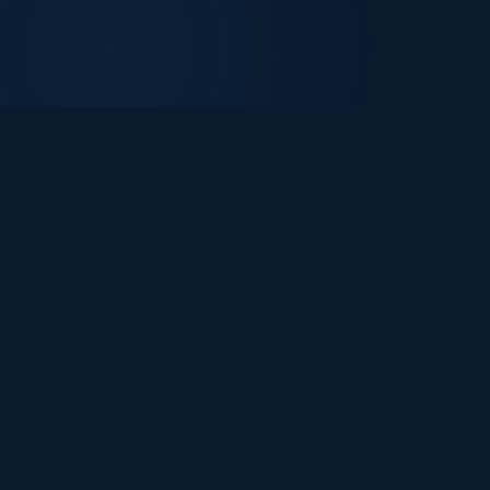
Holiganbet'e
Nasıl Erişilir?
Güncel giriş adresine 4 kolay adımda ulaşın ve oyun keyfini
yaşamaya başlayın.
01
Güncel Adrese Tıkla