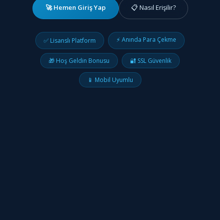
🚀 Hemen Giriş Yap
📋 Nasıl Erişilir?
⚡ Anında Para Çekme
✅ Lisanslı Platform
🎁 Hoş Geldin Bonusu
🔐 SSL Güvenlik
📱 Mobil Uyumlu