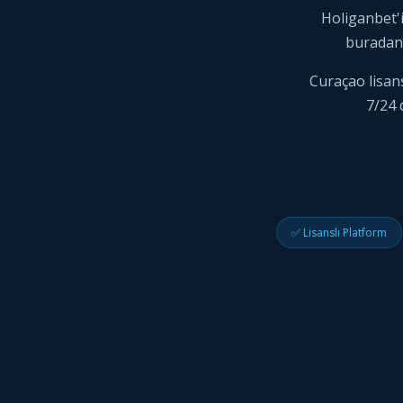
Holiganbet'i
buradan u
Curaçao lisans
7/24 
✅ Lisanslı Platform