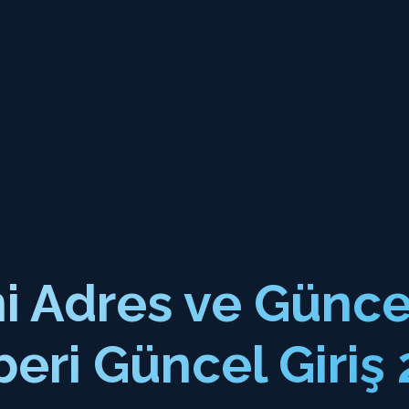
i Adres ve Günce
eri Güncel Giriş