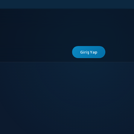
Giriş Yap