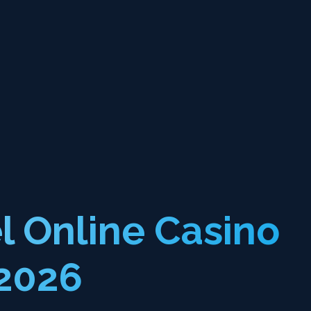
l Online Casino
 2026