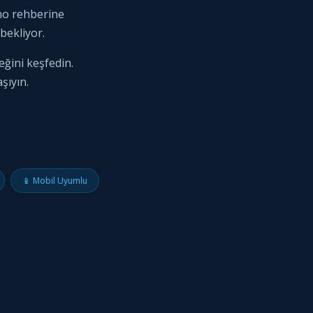
ino rehberine
 bekliyor.
eğini keşfedin.
şıyın.
📱 Mobil Uyumlu