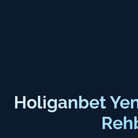
Holiganbet Yen
Rehb