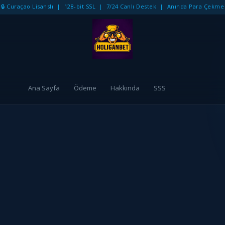
🔒 Curaçao Lisanslı | 128-bit SSL | 7/24 Canlı Destek | Anında Para Çekme
Ana Sayfa
Ödeme
Hakkında
SSS